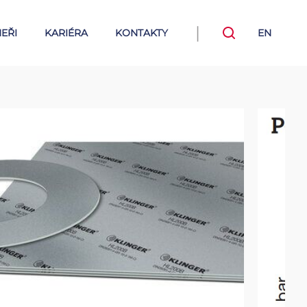
|
EŘI
KARIÉRA
KONTAKTY
EN
Těsnění
Stavoznaky
ryžové těsnicí desky
Reflexní - přímé
Transparetní - přímé
nicí desky KLINGER
Bi-color - přímé
 těsnicí desky
Trubicové - přímé
Magnetické - nepřímé
ěsnicí desky KLINGER
Borosilikátová průhledítka
Expert
(vodoznaky)