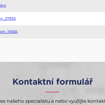
ění
min_27933
oln_15556
Kontaktní formulář
s našeho specialistu a nebo využijte kontak