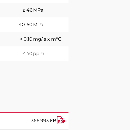
≥ 46
MPa
40-50
MPa
< 0.10
mg/ s x m°C
≤ 40
ppm
366.993 kB