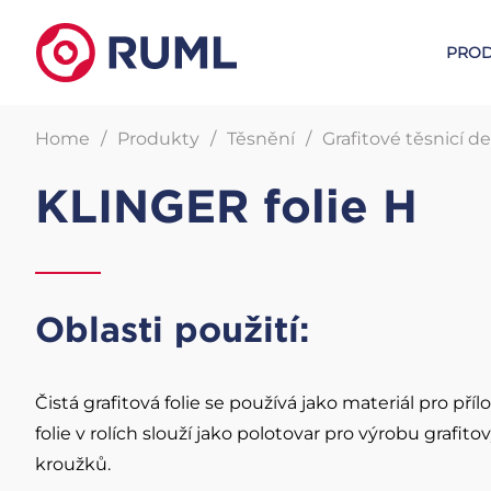
PROD
Home
Produkty
Těsnění
Grafitové těsnicí 
Horkovodní d
Armatury
Armstron
KLINGER folie H
Kulové kohouty KLINGER
HWG - Flo Direct
Pístové ventily KLINGER
HWG - EMECH
Oblasti použití:
Klapky Posi-flate
HWG - BRAIN
Regulační ventily Armstrong
Čistá grafitová folie se používá jako materiál pro př
Nožová šoupata CYL
folie v rolích slouží jako polotovar pro výrobu grafi
kroužků.