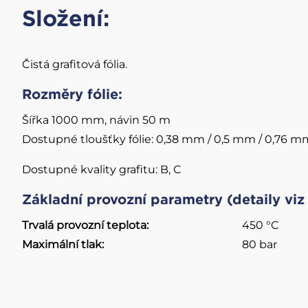
Složení:
Čistá grafitová fólia.
Rozměry fólie:
Paro-kondenz
Snímací izolace
systém
Šířka 1000 mm, návin 50 m
Dostupné tloušťky fólie: 0,38 mm / 0,5 mm / 0,76 m
Snímací izolace
Odvaděče kondenzá
Dostupné kvality grafitu: B, C
Armstrong
Základní provozní parametry (detaily vi
Mechanická čerpadl
Trvalá provozní teplota:
450 °C
kondenzátu Armstr
Maximální tlak:
80 bar
Ventilové stanice T
konektory