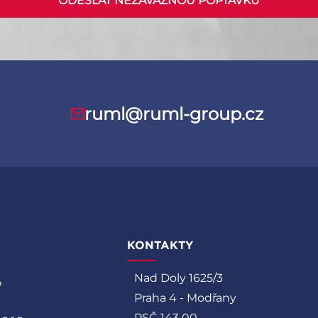
ODESLAT NEZÁVAZNOU POPTÁVKU
ruml@ruml-group.cz
KONTAKTY
Nad Doly 1625/3
P
Praha 4 - Modřany
PSČ 143 00