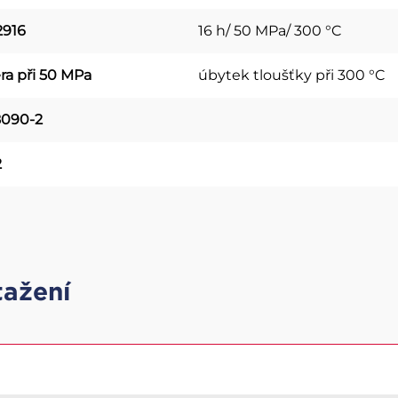
2916
16 h/ 50 MPa/ 300 °C
ra při 50 MPa
úbytek tloušťky při 300 °C
8090-2
2
tažení