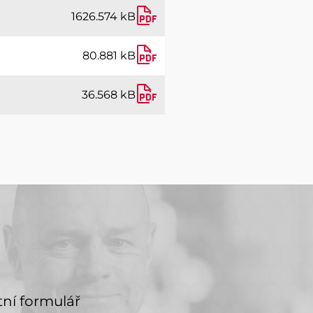
1626.574 kB
80.881 kB
36.568 kB
tní formulář