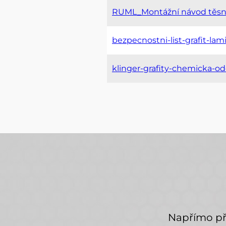
RUML_Montážní návod těsn
bezpecnostni-list-grafit-la
klinger-grafity-chemicka-od
Napřímo pře