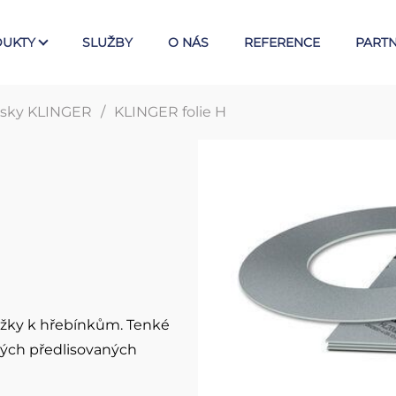
UKTY
SLUŽBY
O NÁS
REFERENCE
PARTN
desky KLINGER
KLINGER folie H
ivize
W. L. GORE
g
UPG (Serie 800) univerzální
Vláknitop
těsnění W.L.GORE
KLINGER
Těsnicí pásky W.L.GORE
PTFE těs
Těsnicí desky W.L.GORE
Grafitové
KLINGER
íložky k hřebínkům. Tenké
Slídové t
tových předlisovaných
KLINGER 