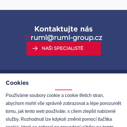
Kontaktujte nás
ruml@ruml-group.cz
NAŠI SPECIALISTÉ
Cookies
MENU
Používáme soubory cookie a cookie třetích stran,
abychom mohli vše správně zobrazovat a lépe porozumět
SPOLEČNOSTI
tomu, jak tento web používáte, s cílem zlepšit nabízené
KONTAKTY
služby. Rozhodnutí lze kdykoli změnit pomocí tlačítka