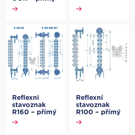
Armstrong
DETAIL
DETAIL
Mechanická čerpadla kondenzátu Armstrong
Ventilové stanice TVS a konektory
Reflexni
Reflexní
stavoznak
stavoznak
R160 – přímý
R100 – přímý
DETAIL
DETAIL