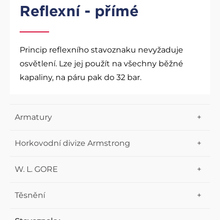
Reflexní - přímé
Princip reflexního stavoznaku nevyžaduje
osvětlení. Lze jej použít na všechny běžné
kapaliny, na páru pak do 32 bar.
Armatury
Kulové kohouty KLINGER
Horkovodní divize Armstrong
Monoball KHO, celosvařované těleso
HWG - Flo Direct
W. L. GORE
Manometrový INTEC K600
HWG - EMECH
UPG (Serie 800) univerzální těsnění W.L.GORE
Těsnění
Ballostar KHI, 2-dílný
HWG - BRAIN
Těsnicí pásky W.L.GORE
Vláknitopryžové těsnicí desky KLINGER