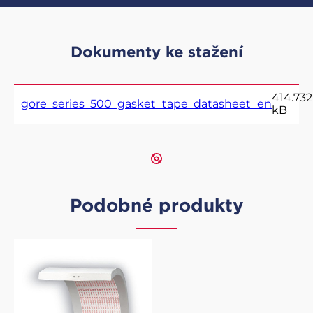
Dokumenty ke stažení
414.732
gore_series_500_gasket_tape_datasheet_en
kB
Podobné produkty