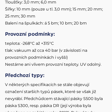
Tloušťky: 3,0 mm; 6,0 mm
Šířky: 10 mm (pouze u tl. 3,0 mm); 15 mm; 20 mm;
25 mm; 30 mm
Balení na špulkách: á 5 bm; 10 bm; 20 bm
Provozní podmínky
:
teplota: -268°C až +315°C
tlak: vakuum až cca 40 bar (v závislosti na
provozních podmínkách i vyšší)
Nestárne ani vlivem provozní teploty. UV odolný.
Předchozí typy:
V některých specifikacích se stále objevují
označení starších typů pásek, které se však již
nevyrábí. Předchůdcem stávající pásky S500 byla
páska S300, resp. páska DR (její výroba byla